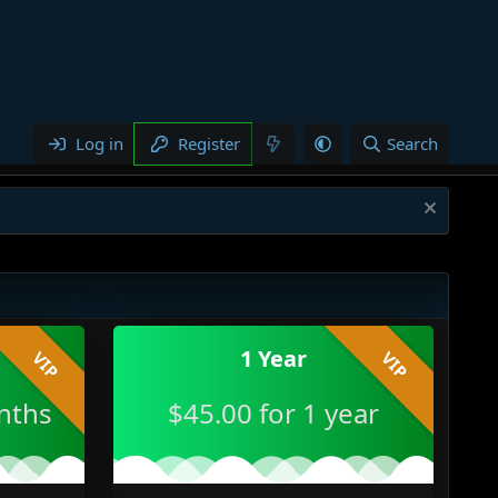
Log in
Register
Search
1 Year
VIP
VIP
nths
$45.00 for 1 year