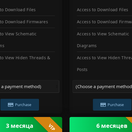
to Download Files
Access to Download Files
 to Download Firmwares
Access to Download Firmw
to View Schematic
Access to View Schematic
ms
Diagrams
to View Hiden Threads &
Access to View Hiden Thre
Posts
Purchase
Purchase
3 месяца
6 месяцев
VIP