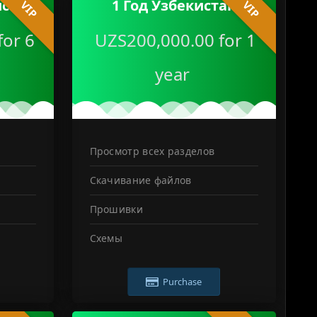
истан
1 Год Узбекистан
VIP
VIP
for 6
UZS200,000.00 for 1
year
Просмотр всех разделов
Скачивание файлов
Прошивки
Схемы
Purchase