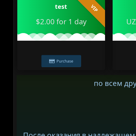
test
VIP
$2.00 for 1 day
UZ
Purchase
по всем др
После оказания в надлежащем 