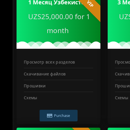
1 Месяц Узбекистан
3 М
VIP
UZS25,000.00 for 1
UZS
month
Просмотр всех разделов
Просмо
Скачивание файлов
Скачив
Прошивки
Проши
Схемы
Схемы
Purchase