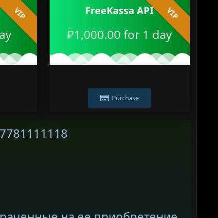
FreeKassa API
VIP
VIP
day
₽1,000.00 for 1 day
Purchase
77781111118
траченные на ее приобретение,