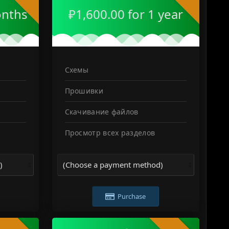
onths
₽1,600.00 for 1 year
Схемы
Прошивки
Скачивание файлов
Просмотр всех разделов
Purchase