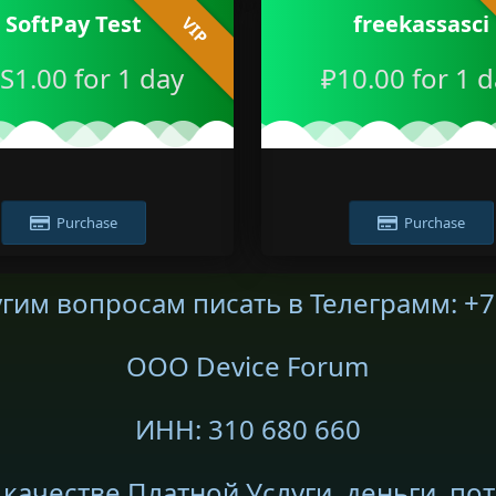
SoftPay Test
freekassasci
VIP
S1.00 for 1 day
₽10.00 for 1 
Purchase
Purchase
угим вопросам писать в Телеграмм: +
ООО Device Forum
ИНН: 310 680 660
качестве Платной Услуги, деньги, по